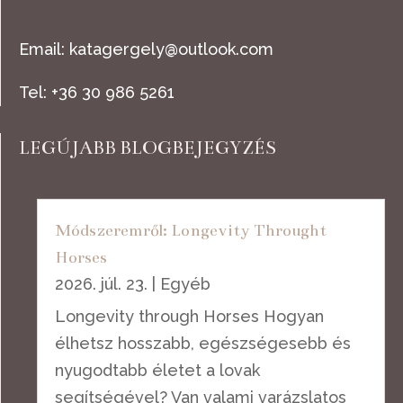
Email:
katagergely@outlook.com
Tel: +36 30 986 5261
LEGÚJABB BLOGBEJEGYZÉS
Módszeremről: Longevity Throught
Horses
2026. júl. 23.
|
Egyéb
Longevity through Horses Hogyan
élhetsz hosszabb, egészségesebb és
nyugodtabb életet a lovak
segítségével? Van valami varázslatos