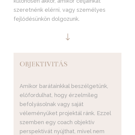
különösen akkor, amikor céljainkat
szeretnénk elérni, vagy személyes
fejlődésünkön dolgozunk.
"
OBJEKTIVITÁS
Amikor barátainkkal beszélgetünk,
előfordulhat, hogy érzelmileg
befolyásolnak vagy saját
véleményüket projektál ránk. Ezzel
szemben egy coach objektív
perspektívát nyújthat, mivel nem