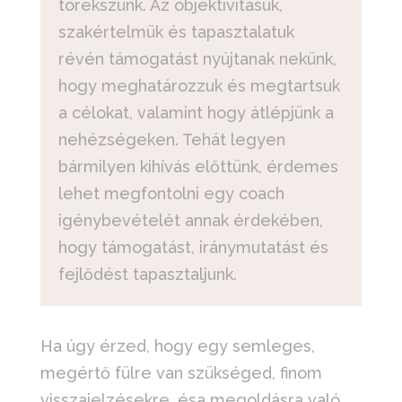
törekszünk. Az objektivitásuk,
szakértelmük és tapasztalatuk
révén támogatást nyújtanak nekünk,
hogy meghatározzuk és megtartsuk
a célokat, valamint hogy átlépjünk a
nehézségeken. Tehát legyen
bármilyen kihívás előttünk, érdemes
lehet megfontolni egy coach
igénybevételét annak érdekében,
hogy támogatást, iránymutatást és
fejlődést tapasztaljunk.
Ha úgy érzed, hogy egy semleges,
megértő fülre van szükséged, finom
visszajelzésekre, ésa megoldásra való