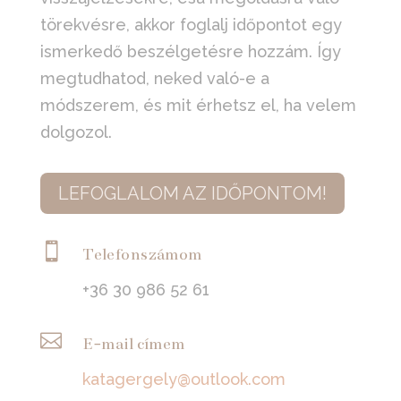
törekvésre, akkor foglalj időpontot egy
ismerkedő beszélgetésre hozzám. Így
megtudhatod, neked való-e a
módszerem, és mit érhetsz el, ha velem
dolgozol.
LEFOGLALOM AZ IDŐPONTOM!

Telefonszámom
+36 30 986 52 61

E-mail címem
katagergely@outlook.com