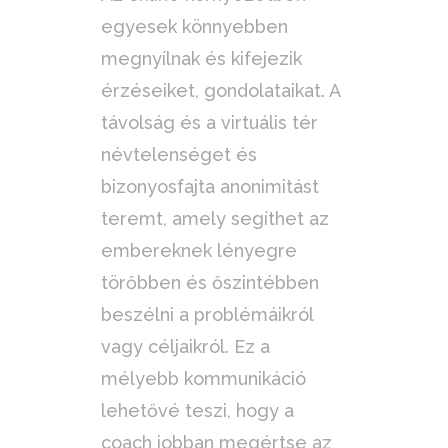
egyesek könnyebben
megnyílnak és kifejezik
érzéseiket, gondolataikat. A
távolság és a virtuális tér
névtelenséget és
bizonyosfajta anonimitást
teremt, amely segíthet az
embereknek lényegre
törőbben és őszintébben
beszélni a problémáikról
vagy céljaikról. Ez a
mélyebb kommunikáció
lehetővé teszi, hogy a
coach jobban megértse az