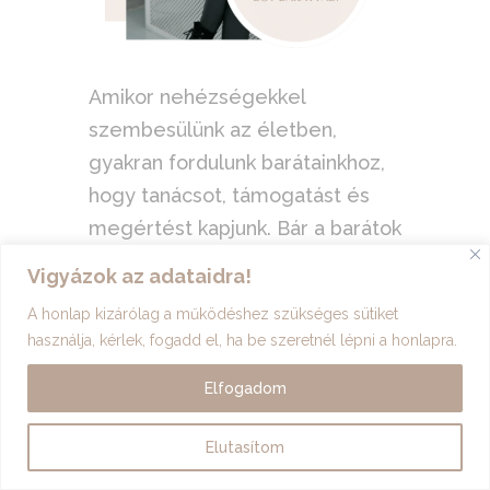
Amikor nehézségekkel
szembesülünk az életben,
gyakran fordulunk barátainkhoz,
hogy tanácsot, támogatást és
megértést kapjunk. Bár a barátok
fontosak és értékesek az
Vigyázok az adataidra!
életünkben, vannak olyan
A honlap kizárólag a működéshez szükséges sütiket
helyzetek, amikor egy coach
használja, kérlek, fogadd el, ha be szeretnél lépni a honlapra.
segítsége hatékonyabb lehet.
Elfogadom
Összefoglaltam, hogy miért
lehet előnyös egy coach-al
Elutasítom
beszélgetni, különösen akkor,