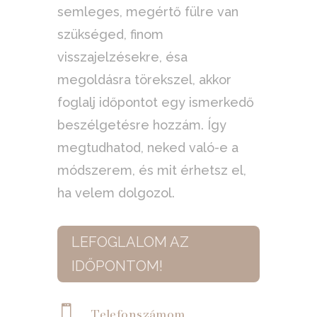
semleges, megértő fülre van
szükséged, finom
visszajelzésekre, ésa
megoldásra törekszel, akkor
foglalj időpontot egy ismerkedő
beszélgetésre hozzám. Így
megtudhatod, neked való-e a
módszerem, és mit érhetsz el,
ha velem dolgozol.
LEFOGLALOM AZ
IDŐPONTOM!

Telefonszámom