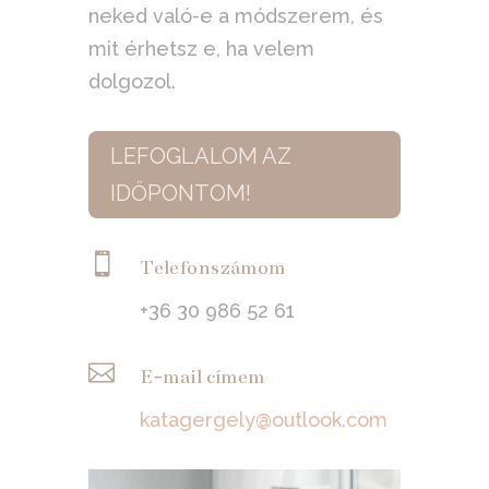
neked való-e a módszerem, és
mit érhetsz e, ha velem
dolgozol.
LEFOGLALOM AZ
IDŐPONTOM!

Telefonszámom
+36 30 986 52 61

E-mail címem
katagergely@outlook.com