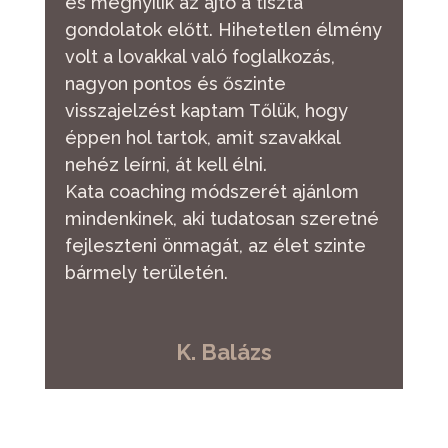
és megnyílik az ajtó a tiszta
gondolatok előtt. Hihetetlen élmény
volt a lovakkal való foglalkozás,
nagyon pontos és őszinte
visszajelzést kaptam Tőlük, hogy
éppen hol tartok, amit szavakkal
nehéz leírni, át kell élni.
Kata coaching módszerét ajánlom
mindenkinek, aki tudatosan szeretné
fejleszteni önmagát, az élet szinte
bármely területén.
K. Balázs