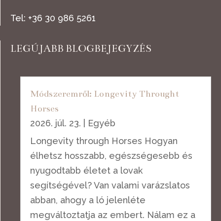
Tel: +36 30 986 5261
LEGÚJABB BLOGBEJEGYZÉS
Módszeremről: Longevity Throught
Horses
2026. júl. 23.
|
Egyéb
Longevity through Horses Hogyan
élhetsz hosszabb, egészségesebb és
nyugodtabb életet a lovak
segítségével? Van valami varázslatos
abban, ahogy a ló jelenléte
megváltoztatja az embert. Nálam ez a