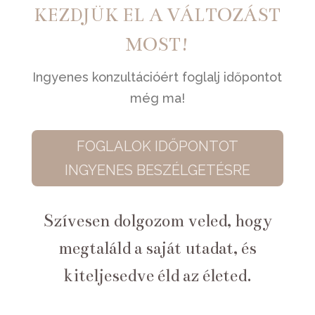
KEZDJÜK EL A VÁLTOZÁST
MOST!
Ingyenes konzultációért foglalj időpontot
még ma!
FOGLALOK IDŐPONTOT
INGYENES BESZÉLGETÉSRE
Szívesen dolgozom veled, hogy
megtaláld a saját utadat, és
kiteljesedve éld az életed.