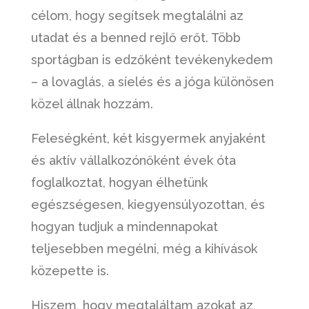
célom, hogy segítsek megtalálni az
utadat és a benned rejlő erőt. Több
sportágban is edzőként tevékenykedem
– a lovaglás, a síelés és a jóga különösen
közel állnak hozzám.
Feleségként, két kisgyermek anyjaként
és aktív vállalkozónőként évek óta
foglalkoztat, hogyan élhetünk
egészségesen, kiegyensúlyozottan, és
hogyan tudjuk a mindennapokat
teljesebben megélni, még a kihívások
közepette is.
Hiszem, hogy megtaláltam azokat az