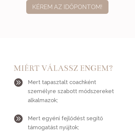
KÉREM AZ IDŐPONTOM!
MIÉRT VÁLASSZ ENGEM?

Mert tapasztalt coachként
személyre szabott módszereket
alkalmazok;

Mert egyéni fejlődést segítő
támogatást nyújtok;