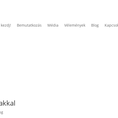
t kezdj!
Bemutatkozás
Média
Vélemények
Blog
Kapcso
akkal
ng