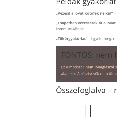
Példák gyakorla
„Vezesd a lovat kötőfék nélkül”
– 
„Csapatban vezessétek át a lova
kommunikálnak?
„Tükörgyakorlat”
– figyeld meg, mit
FONTOS: nem l
Ez a módszer
nem lovaglásról
s
alapszik. A résztvevők nem ülne
Összefoglalva – 