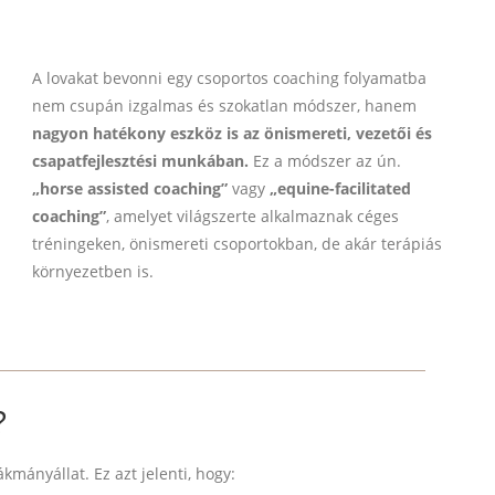
A lovakat bevonni egy csoportos coaching folyamatba
nem csupán izgalmas és szokatlan módszer, hanem
nagyon hatékony eszköz is az önismereti, vezetői és
csapatfejlesztési munkában.
Ez a módszer az ún.
„horse assisted coaching”
vagy
„equine-facilitated
coaching”
, amelyet világszerte alkalmaznak céges
tréningeken, önismereti csoportokban, de akár terápiás
környezetben is.
?
kmányállat. Ez azt jelenti, hogy: