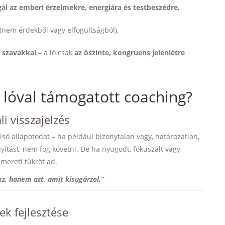
l az emberi érzelmekre, energiára és testbeszédre,
 (nem érdekből vagy elfogultságból),
 szavakkal
– a ló csak
az őszinte, kongruens jelenlétre
 lóval támogatott coaching?
li visszajelzés
első állapotodat – ha például bizonytalan vagy, határozatlan,
nyítást, nem fog követni. De ha nyugodt, fókuszált vagy,
mereti tükröt ad.
sz, hanem azt, amit kisugárzol.”
ek fejlesztése