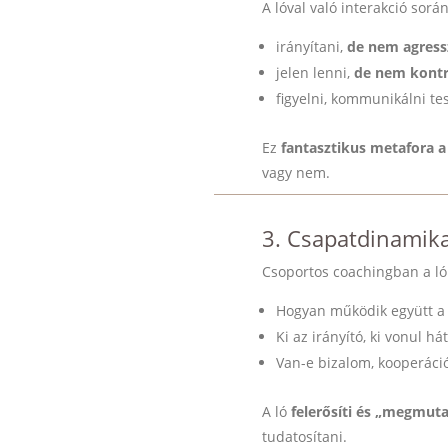
A lóval való interakció sorá
irányítani,
de nem agress
jelen lenni,
de nem kontro
figyelni, kommunikálni te
Ez
fantasztikus metafora 
vagy nem.
3. Csapatdinamik
Csoportos coachingban a l
Hogyan működik együtt a
Ki az irányító, ki vonul há
Van-e bizalom, kooperáci
A ló
felerősíti és „megmuta
tudatosítani.