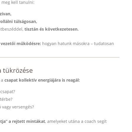
n meg kell tanulni:
zívan,
llálni
túlságosan,
stbeszéddel,
tisztán és következetesen.
a vezetői működésre:
hogyan hatunk másokra – tudatosan
a tükrözése
ó a
csapat kollektív energiájára is reagál:
 csapat?
ttérbe?
ó vagy versengés?
tja” a rejtett mintákat
, amelyeket utána a coach segít