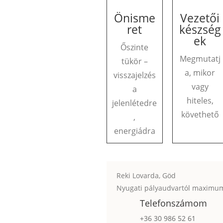
Önisme
Vezetői
ret
készség
ek
Őszinte
Megmutatj
tükör –
a, mikor
visszajelzés
vagy
a
hiteles,
jelenlétedre
követhető
,
energiádra
Reki Lovarda, Göd
Nyugati pályaudvartól maximum
Telefonszámom
+36 30 986 52 61