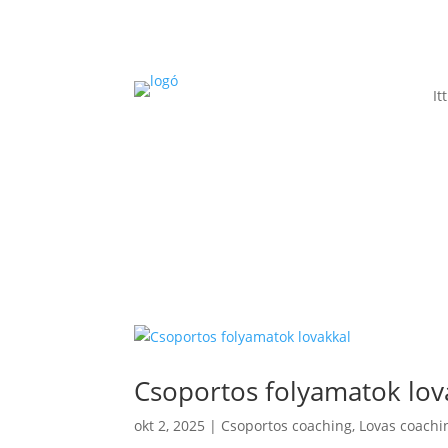
It
Csoportos folyamatok lov
okt 2, 2025
|
Csoportos coaching
,
Lovas coachi