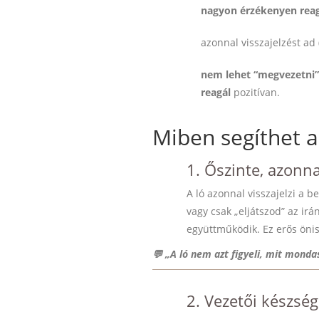
nagyon érzékenyen reagá
azonnal visszajelzést ad
nem lehet “megvezetni”
reagál
pozitívan.
Miben segíthet a
1. Őszinte, azonna
A ló azonnal visszajelzi a b
vagy csak „eljátszod” az irá
együttműködik. Ez erős önis
💬 „A ló nem azt figyeli, mit monda
2. Vezetői készség