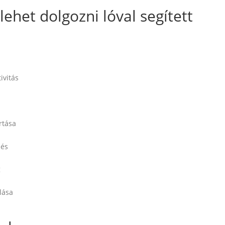
ehet dolgozni lóval segített
ivitás
rtása
dés
g
lása