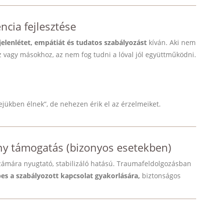
encia fejlesztése
jelenlétet, empátiát és tudatos szabályozást
kíván. Aki nem
vagy másokhoz, az nem fog tudni a lóval jól együttműködni.
ejükben élnek”, de nehezen érik el az érzelmeiket.
ny támogatás (bizonyos esetekben)
 számára nyugtató, stabilizáló hatású. Traumafeldolgozásban
pes a szabályozott kapcsolat gyakorlására,
biztonságos