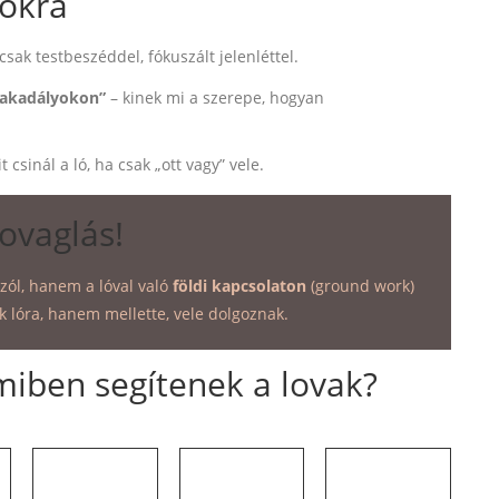
tokra
csak testbeszéddel, fókuszált jelenléttel.
t akadályokon”
– kinek mi a szerepe, hogyan
 csinál a ló, ha csak „ott vagy” vele.
ovaglás!
zól, hanem a lóval való
földi kapcsolaton
(ground work)
k lóra, hanem mellette, vele dolgoznak.
miben segítenek a lovak?