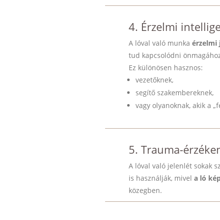
4. Érzelmi intellig
A lóval való munka
érzelmi 
tud kapcsolódni önmagához 
Ez különösen hasznos:
vezetőknek,
segítő szakembereknek,
vagy olyanoknak, akik a „f
5. Trauma-érzéke
A lóval való jelenlét sokak
is használják, mivel
a ló ké
közegben.